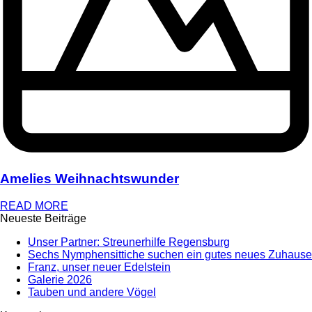
Amelies Weihnachtswunder
READ MORE
Neueste Beiträge
Unser Partner: Streunerhilfe Regensburg
Sechs Nymphensittiche suchen ein gutes neues Zuhause
Franz, unser neuer Edelstein
Galerie 2026
Tauben und andere Vögel