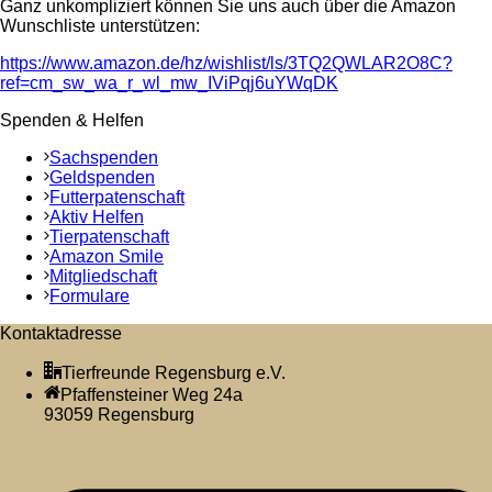
Ganz unkompliziert können Sie uns auch über die Amazon
Wunschliste unterstützen:
https://www.amazon.de/hz/wishlist/ls/3TQ2QWLAR2O8C?
ref=cm_sw_wa_r_wl_mw_IViPqj6uYWqDK
Spenden & Helfen
Sachspenden
Geldspenden
Futterpatenschaft
Aktiv Helfen
Tierpatenschaft
Amazon Smile
Mitgliedschaft
Formulare
Kontaktadresse
Tierfreunde Regensburg e.V.
Pfaffensteiner Weg 24a
93059 Regensburg