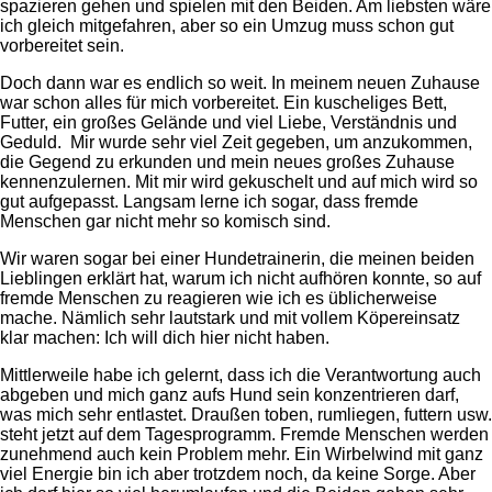
spazieren gehen und spielen mit den Beiden. Am liebsten wäre
ich gleich mitgefahren, aber so ein Umzug muss schon gut
vorbereitet sein.
Doch dann war es endlich so weit. In meinem neuen Zuhause
war schon alles für mich vorbereitet. Ein kuscheliges Bett,
Futter, ein großes Gelände und viel Liebe, Verständnis und
Geduld. Mir wurde sehr viel Zeit gegeben, um anzukommen,
die Gegend zu erkunden und mein neues großes Zuhause
kennenzulernen. Mit mir wird gekuschelt und auf mich wird so
gut aufgepasst. Langsam lerne ich sogar, dass fremde
Menschen gar nicht mehr so komisch sind.
Wir waren sogar bei einer Hundetrainerin, die meinen beiden
Lieblingen erklärt hat, warum ich nicht aufhören konnte, so auf
fremde Menschen zu reagieren wie ich es üblicherweise
mache. Nämlich sehr lautstark und mit vollem Köpereinsatz
klar machen: Ich will dich hier nicht haben.
Mittlerweile habe ich gelernt, dass ich die Verantwortung auch
abgeben und mich ganz aufs Hund sein konzentrieren darf,
was mich sehr entlastet. Draußen toben, rumliegen, futtern usw.
steht jetzt auf dem Tagesprogramm. Fremde Menschen werden
zunehmend auch kein Problem mehr. Ein Wirbelwind mit ganz
viel Energie bin ich aber trotzdem noch, da keine Sorge. Aber