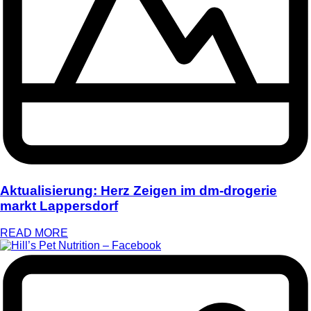
Aktualisierung: Herz Zeigen im dm-drogerie
markt Lappersdorf
READ MORE