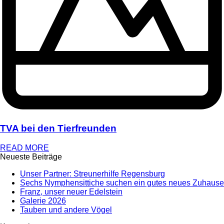
TVA bei den Tierfreunden
READ MORE
Neueste Beiträge
Unser Partner: Streunerhilfe Regensburg
Sechs Nymphensittiche suchen ein gutes neues Zuhause
Franz, unser neuer Edelstein
Galerie 2026
Tauben und andere Vögel