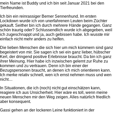
mein Name ist Buddy und ich bin seit Januar 2021 bei den
Tierfreunden.
Ich bin ein reinrassiger Berner Sennenhund. Im ersten
Lockdown wurde ich von unerfahrenen Leuten beim Züchter
gekauft. Seither bin ich durch mehrere Hände gegangen. Ganz
schön traurig oder? Schlussendlich wurde ich abgegeben, weil
ich zugeschnappt und ja, auch gebissen habe. Ich wusste mir
einfach nicht mehr anders zu helfen.
Die lieben Menschen die sich hier um mich kümmern sind ganz
begeistert von mir. Sie sagen ich sei ein ganz lieber, hübscher
Kerl, der dringend positive Erlebnisse braucht. Da bin ich ganz
ihrer Meinung. Hier habe ich inzwischen gelernt zur Ruhe zu
kommen und zu vertrauen. Denn ich bin einer der
Bezugspersonen braucht, an denen ich mich orientieren kann.
Ich merke relativ schnell, wen ich ernst nehmen muss und wen
nicht…
In Situationen, die ich (noch) nicht gut einschätzen kann,
reagiere ich aus Unsicherheit. Hier wäre es toll, wenn meine
neuen Menschen mir den Weg zeigen. Alles natürlich friedlich
aber konsequent.
Gassi gehen an der lockeren Leine funktioniert in der