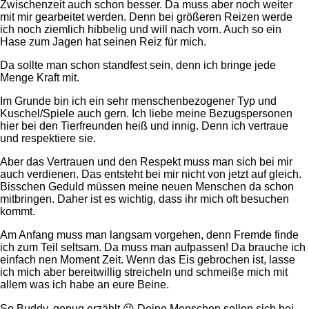
Zwischenzeit auch schon besser. Da muss aber noch weiter
mit mir gearbeitet werden. Denn bei größeren Reizen werde
ich noch ziemlich hibbelig und will nach vorn. Auch so ein
Hase zum Jagen hat seinen Reiz für mich.
Da sollte man schon standfest sein, denn ich bringe jede
Menge Kraft mit.
Im Grunde bin ich ein sehr menschenbezogener Typ und
Kuschel/Spiele auch gern. Ich liebe meine Bezugspersonen
hier bei den Tierfreunden heiß und innig. Denn ich vertraue
und respektiere sie.
Aber das Vertrauen und den Respekt muss man sich bei mir
auch verdienen. Das entsteht bei mir nicht von jetzt auf gleich.
Bisschen Geduld müssen meine neuen Menschen da schon
mitbringen. Daher ist es wichtig, dass ihr mich oft besuchen
kommt.
Am Anfang muss man langsam vorgehen, denn Fremde finde
ich zum Teil seltsam. Da muss man aufpassen! Da brauche ich
einfach nen Moment Zeit. Wenn das Eis gebrochen ist, lasse
ich mich aber bereitwillig streicheln und schmeiße mich mit
allem was ich habe an eure Beine.
So Buddy, genug erzählt 😉 Deine Menschen sollen sich bei