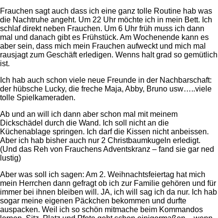
Frauchen sagt auch dass ich eine ganz tolle Routine hab was
die Nachtruhe angeht. Um 22 Uhr möchte ich in mein Bett. Ich
schlaf direkt neben Frauchen. Um 6 Uhr früh muss ich dann
mal und danach gibt es Frühstück. Am Wochenende kann es
aber sein, dass mich mein Frauchen aufweckt und mich mal
rausjagt zum Geschäft erledigen. Wenns halt grad so gemütlich
ist.
Ich hab auch schon viele neue Freunde in der Nachbarschaft:
der hübsche Lucky, die freche Maja, Abby, Bruno usw…..viele
tolle Spielkameraden.
Ab und an will ich dann aber schon mal mit meinem
Dickschädel durch die Wand. Ich soll nicht an die
Küchenablage springen. Ich darf die Kissen nicht anbeissen.
Aber ich hab bisher auch nur 2 Christbaumkugeln erledigt.
(Und das Reh von Frauchens Adventskranz – fand sie gar ned
lustig)
Aber was soll ich sagen: Am 2. Weihnachtsfeiertag hat mich
mein Herrchen dann gefragt ob ich zur Familie gehören und für
immer bei ihnen bleiben will. JA, ich will sag ich da nur. Ich hab
sogar meine eigenen Päckchen bekommen und durfte
auspacken. Weil ich so schön mitmache beim Kommandos