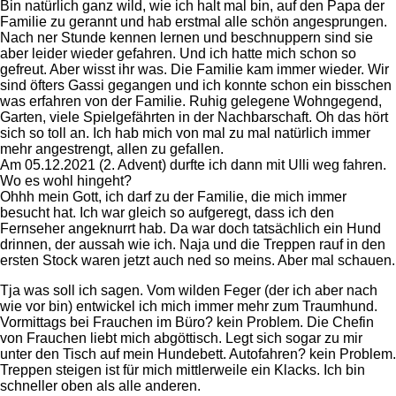
Bin natürlich ganz wild, wie ich halt mal bin, auf den Papa der
Familie zu gerannt und hab erstmal alle schön angesprungen.
Nach ner Stunde kennen lernen und beschnuppern sind sie
aber leider wieder gefahren. Und ich hatte mich schon so
gefreut. Aber wisst ihr was. Die Familie kam immer wieder. Wir
sind öfters Gassi gegangen und ich konnte schon ein bisschen
was erfahren von der Familie. Ruhig gelegene Wohngegend,
Garten, viele Spielgefährten in der Nachbarschaft. Oh das hört
sich so toll an. Ich hab mich von mal zu mal natürlich immer
mehr angestrengt, allen zu gefallen.
Am 05.12.2021 (2. Advent) durfte ich dann mit Ulli weg fahren.
Wo es wohl hingeht?
Ohhh mein Gott, ich darf zu der Familie, die mich immer
besucht hat. Ich war gleich so aufgeregt, dass ich den
Fernseher angeknurrt hab. Da war doch tatsächlich ein Hund
drinnen, der aussah wie ich. Naja und die Treppen rauf in den
ersten Stock waren jetzt auch ned so meins. Aber mal schauen.
Tja was soll ich sagen. Vom wilden Feger (der ich aber nach
wie vor bin) entwickel ich mich immer mehr zum Traumhund.
Vormittags bei Frauchen im Büro? kein Problem. Die Chefin
von Frauchen liebt mich abgöttisch. Legt sich sogar zu mir
unter den Tisch auf mein Hundebett. Autofahren? kein Problem.
Treppen steigen ist für mich mittlerweile ein Klacks. Ich bin
schneller oben als alle anderen.